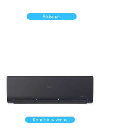
Šildymas
Namuose ir darbe
Kondicionavimas